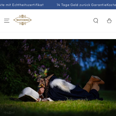
ZUM INHALT
chtheitszertifikat
14 Tage Geld zurück Garantie
Kostenlose L
SPRINGEN
Warenko