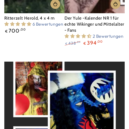
Ritterzelt Herold, 4 x 4 m
Der Yule -Kalender NR 1 für
6 Bewertungen
echte Wikinger und Mittelalter
Regulärer
700
,00
- Fans
€
Preis
2 Bewertungen
394
,00
438
,84
€
€
Regulärer
Verkaufspreis
Preis