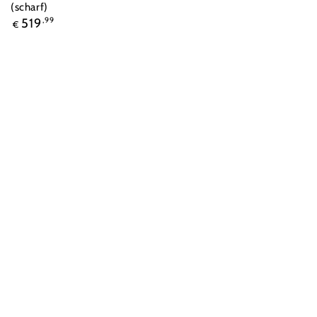
(scharf)
Regulärer
519
,99
€
Preis