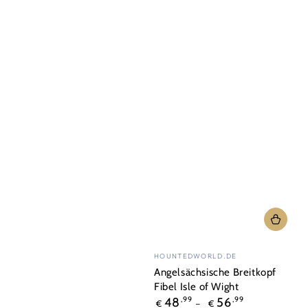
Verkäufer/in:
HOUNTEDWORLD.DE
Angelsächsische Breitkopf
Fibel Isle of Wight
Regulärer
48
,99
56
,99
€
€