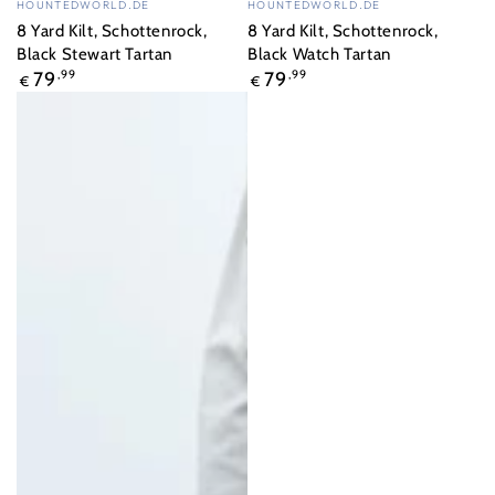
HOUNTEDWORLD.DE
HOUNTEDWORLD.DE
8 Yard Kilt, Schottenrock,
8 Yard Kilt, Schottenrock,
Black Stewart Tartan
Black Watch Tartan
Regulärer
Regulärer
79
,99
79
,99
€
€
Preis
Preis