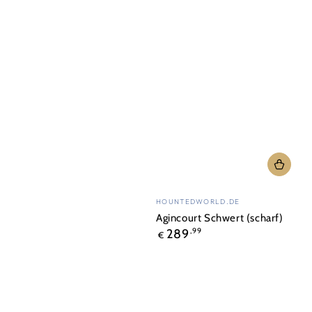
Verkäufer/in:
HOUNTEDWORLD.DE
Agincourt Schwert (scharf)
Regulärer
289
,99
€
Preis