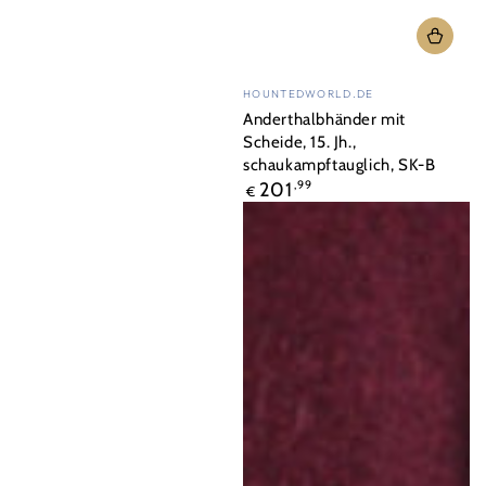
Verkäufer/in:
HOUNTEDWORLD.DE
Anderthalbhänder mit
Scheide, 15. Jh.,
schaukampftauglich, SK-B
Regulärer
201
,99
€
Preis