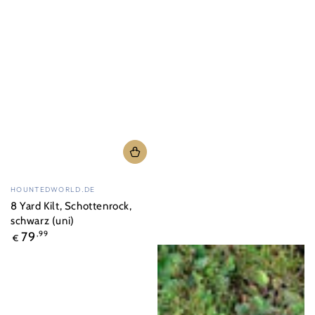
Verkäufer/in:
HOUNTEDWORLD.DE
8 Yard Kilt, Schottenrock,
schwarz (uni)
Regulärer
79
,99
€
Preis