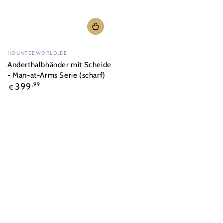
Verkäufer/in:
HOUNTEDWORLD.DE
Anderthalbhänder mit Scheide
- Man-at-Arms Serie (scharf)
Regulärer
399
,99
€
Preis