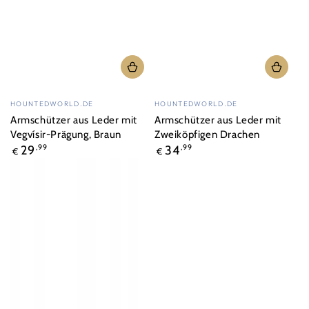
Verkäufer/in:
Verkäufer/in:
HOUNTEDWORLD.DE
HOUNTEDWORLD.DE
Armschützer aus Leder mit
Armschützer aus Leder mit
Vegvísir-Prägung, Braun
Zweiköpfigen Drachen
Regulärer
Regulärer
29
,99
34
,99
€
€
Preis
Preis