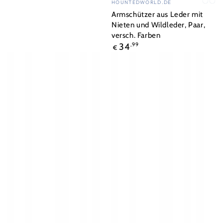
HOUNTEDWORLD.DE
schw
br
Armschützer aus Leder mit
Nieten und Wildleder, Paar,
versch. Farben
Regulärer
34
,99
€
Preis