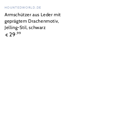
Verkäufer/in:
HOUNTEDWORLD.DE
Armschützer aus Leder mit
geprägtem Drachenmotiv,
Jelling-Stil, schwarz
Regulärer
29
,99
€
Preis