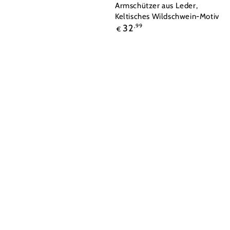
Armschützer aus Leder,
Keltisches Wildschwein-Motiv
Regulärer
32
,99
€
Preis