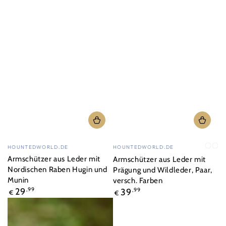
Verkäufer/in:
Verkäufer/in:
HOUNTEDWORLD.DE
HOUNTEDWORLD.DE
schw
br
Armschützer aus Leder mit
Armschützer aus Leder mit
Nordischen Raben Hugin und
Prägung und Wildleder, Paar,
Munin
versch. Farben
Regulärer
Regulärer
29
,99
39
,99
€
€
Preis
Preis