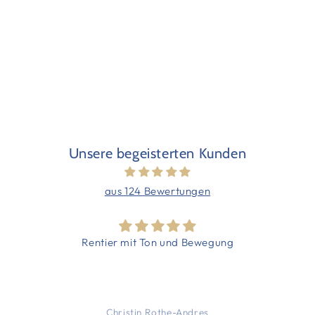
Unsere begeisterten Kunden
aus 124 Bewertungen
Weihnachtsmann 172cm, animiert
Der Weihnachtsmann ist schnell aufgebaut
verarbeitet und ein Blickfang. Klare
Kaufempfehlung!
Peter Schneider