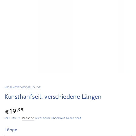
aufmachen
HOUNTEDWORLD.DE
Kunsthanfseil, verschiedene Längen
Regulärer
,99
19
€
Preis
inkl. MwSt.
Versand
wird beim Checkout berechnet
Länge