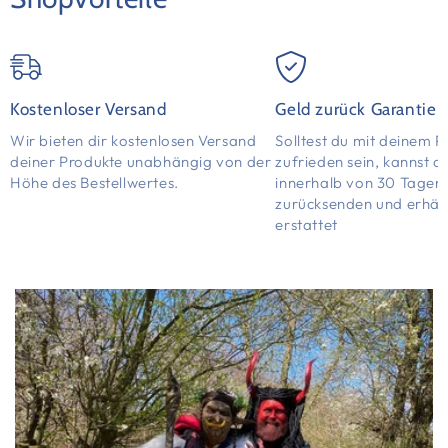
Kostenloser Versand
Geld zurück Garantie
Wir bieten dir kostenlosen Versand
Solltest du mit deinem P
deiner Produkte unabhängig von der
zufrieden sein, kannst d
Höhe des Bestellwertes.
innerhalb von 30 Tagen
zurücksenden und erhält
erstattet