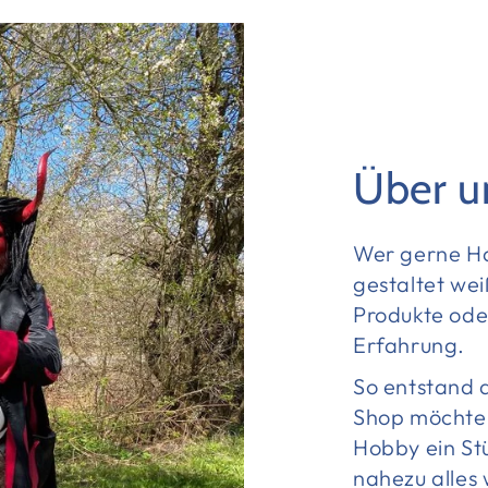
Über u
Wer gerne Ha
gestaltet wei
Produkte oder
Erfahrung.
So entstand 
Shop möchte 
Hobby ein St
nahezu alles