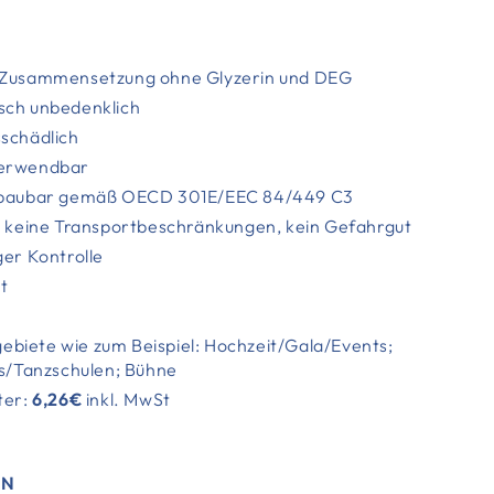
e Zusammensetzung ohne Glyzerin und DEG
sch unbedenklich
sschädlich
verwendbar
abbaubar gemäß OECD 301E/EEC 84/449 C3
h, keine Transportbeschränkungen, kein Gefahrgut
ger Kontrolle
t
y
biete wie zum Beispiel: Hochzeit/Gala/Events;
bs/Tanzschulen; Bühne
ter:
6,26
€
inkl. MwSt
EN