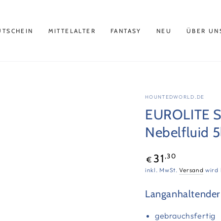
UTSCHEIN
MITTELALTER
FANTASY
NEU
ÜBER UN
HOUNTEDWORLD.DE
EUROLITE Sm
Nebelfluid 5
Regulärer
,30
31
€
Preis
inkl. MwSt.
Versand
wird 
Langanhaltender 
gebrauchsfertig