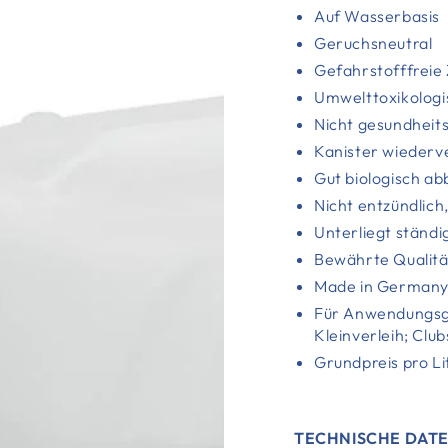
Auf Wasserbasis
Geruchsneutral
Gefahrstofffrei
Umwelttoxikologi
Nicht gesundheit
Kanister wieder
Gut biologisch 
Nicht entzündlic
Unterliegt ständi
Bewährte Qualitä
Made in German
Für Anwendungsge
Kleinverleih; Clu
Grundpreis pro Li
TECHNISCHE DAT