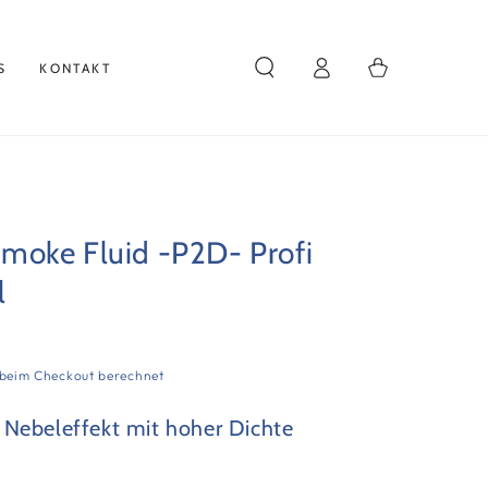
Einloggen
Warenkorb
S
KONTAKT
oke Fluid -P2D- Profi
l
beim Checkout berechnet
Nebeleffekt mit hoher Dichte