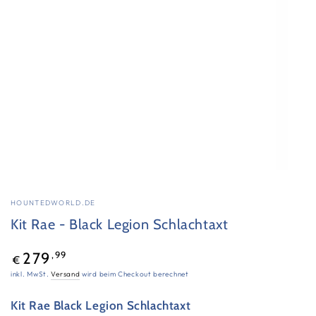
aufmachen
HOUNTEDWORLD.DE
Kit Rae - Black Legion Schlachtaxt
Regulärer
,99
279
€
Preis
inkl. MwSt.
Versand
wird beim Checkout berechnet
Kit Rae Black Legion Schlachtaxt