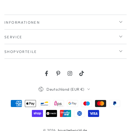
INFORMATIONEN
SERVICE
SHOPVORTEILE
Facebook
Pinterest
Instagram
TikTok
Land/Region
Deutschland (EUR €)
Zahlungsmöglichkeiten
© 2026,
hountedworld.de
.