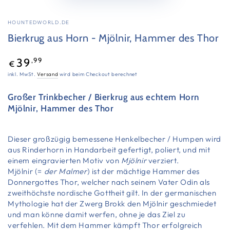
HOUNTEDWORLD.DE
Bierkrug aus Horn - Mjölnir, Hammer des Thor
Regulärer
,99
39
€
Preis
inkl. MwSt.
Versand
wird beim Checkout berechnet
Großer Trinkbecher / Bierkrug aus echtem Horn
Mjölnir,
Hammer
des Thor
Dieser großzügig bemessene Henkelbecher / Humpen wird
aus Rinderhorn in Handarbeit gefertigt, poliert, und mit
einem eingravierten Motiv von
Mjölnir
verziert.
Mjölnir (=
der Malmer
) ist der mächtige Hammer des
Donnergottes Thor, welcher nach seinem Vater Odin als
zweithöchste nordische Gottheit gilt. In der germanischen
Mythologie hat der Zwerg Brokk den Mjölnir geschmiedet
und man könne damit werfen, ohne je das Ziel zu
verfehlen. Mit dem Hammer kämpft Thor erfolgreich