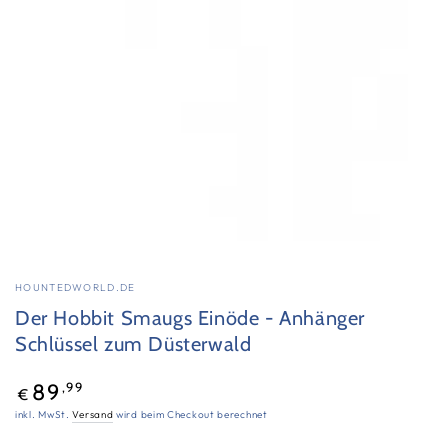
aufmachen
HOUNTEDWORLD.DE
Der Hobbit Smaugs Einöde - Anhänger
Schlüssel zum Düsterwald
Regulärer
,99
89
€
Preis
inkl. MwSt.
Versand
wird beim Checkout berechnet