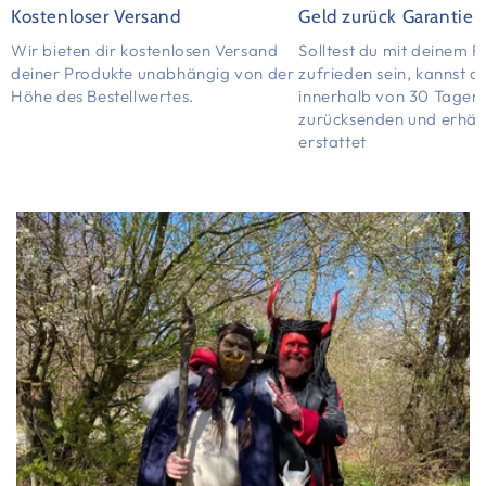
Kostenloser Versand
Geld zurück Garantie
Wir bieten dir kostenlosen Versand
Solltest du mit deinem P
deiner Produkte unabhängig von der
zufrieden sein, kannst d
Höhe des Bestellwertes.
innerhalb von 30 Tagen
zurücksenden und erhält
erstattet