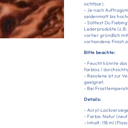
sichtbar).
- Je nach Auftragsm
seidenmatt bis hoch
- Solltest Du Fiebin
Lederprodukte (z.B.
vorher gründlich mi
vorhandene Finish z
Bitte beachte:
- Feucht könnte das
farblos / durchsichti
- Resolene ist zur 
geeignet.
- Bei Frosttemperat
Details:
- Acryl-Lackversieg
- Farbe: Natur (neut
- Inhalt: 118 ml (Flas