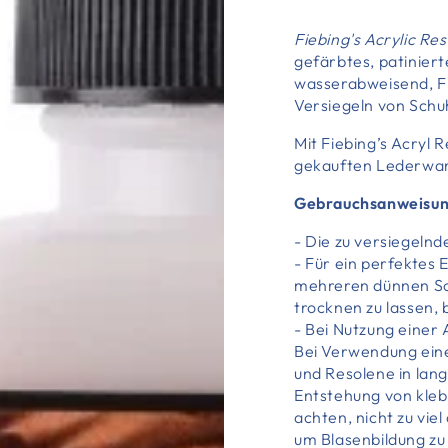
Fiebing's Acrylic Re
gefärbtes, patiniert
wasserabweisend, Fie
Versiegeln von Schu
Mit Fiebing’s Acry
gekauften Lederwa
Gebrauchsanweisun
- Die zu versiegelnd
- Für ein perfektes 
mehreren dünnen Sch
trocknen zu lassen,
- Bei Nutzung einer 
Bei Verwendung ein
und Resolene in lang
Entstehung von kle
achten, nicht zu vie
um Blasenbildung zu