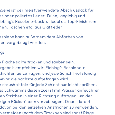
solene
ist der meistverwendete Abschlusslack für
es oder poliertes Leder. Dünn, langlebig und
bing’s Resolene-Lack ist ideal als Top-Finish zum
hen, Taschen etc. aus Glattleder.
l Resolene kann außerdem dem Abfärben von
ren vorgebeugt werden.
g:
e Fläche sollte trocken und sauber sein.
Ergebnis empfehlen wir, Fiebing’s Resolene in
ichten aufzutragen, und jede Schicht vollständig
 bevor die nächste aufgetragen wird.
Airbrushpistole für jede Schicht nur leicht sprühen.
es Schwamms diesen zuerst mit Wasser anfeuchten
en Strichen in einer Richtung auftragen, um der
brigen Rückständen vorzubeugen. Dabei darauf
l davon bei den einzelnen Anstrichen zu verwenden,
 vermeiden (nach dem Trocknen sind sonst Ringe