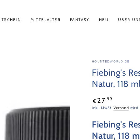
UTSCHEIN
MITTELALTER
FANTASY
NEU
ÜBER UN
HOUNTEDWORLD.DE
Fiebing's Re
Natur, 118 m
Regulärer
,99
27
€
Preis
inkl. MwSt.
Versand
wird 
Fiebing's Re
Natur, 118 m