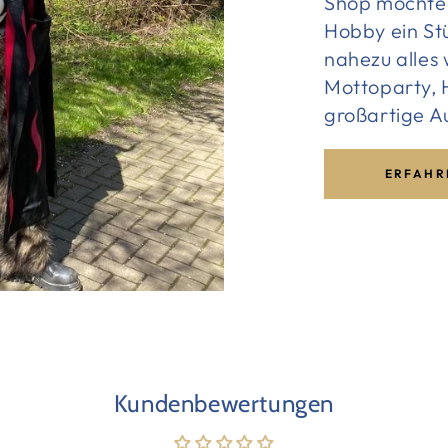
Shop möchte 
Hobby ein St
nahezu alles
Mottoparty, H
großartige A
ERFAHR
Kundenbewertungen