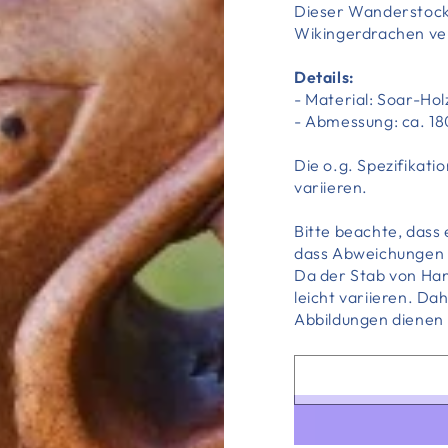
Dieser Wanderstock
Wikingerdrachen ver
Details:
- Material: Soar-Hol
- Abmessung: ca. 1
Die o.g. Spezifikat
variieren.
Bitte beachte, dass 
dass Abweichungen 
Da der Stab von Han
leicht variieren. Da
Abbildungen dienen 