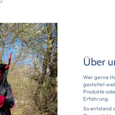
et
Über u
Wer gerne Ha
gestaltet wei
Produkte oder
Erfahrung.
So entstand 