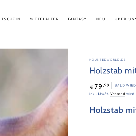
UTSCHEIN
MITTELALTER
FANTASY
NEU
ÜBER UN
HOUNTEDWORLD.DE
Holzstab mi
Regulärer
,99
79
BALD WIE
€
Preis
inkl. MwSt.
Versand
wird 
Holzstab mi