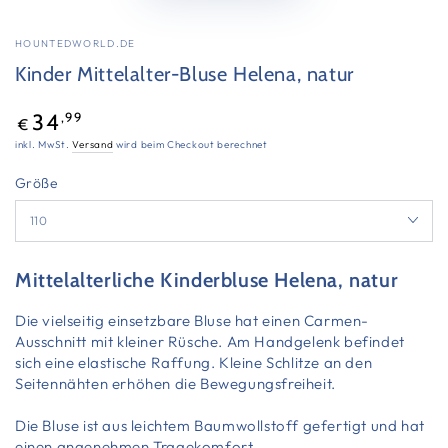
HOUNTEDWORLD.DE
Kinder Mittelalter-Bluse Helena, natur
Regulärer
,99
34
€
Preis
inkl. MwSt.
Versand
wird beim Checkout berechnet
Größe
Mittelalterliche Kinderbluse Helena, natur
Die vielseitig einsetzbare Bluse hat einen Carmen-
Ausschnitt mit kleiner Rüsche. Am Handgelenk befindet
sich eine elastische Raffung. Kleine Schlitze an den
Seitennähten erhöhen die Bewegungsfreiheit.
Die Bluse ist aus leichtem Baumwollstoff gefertigt und hat
einen angenehmen Tragekomfort.