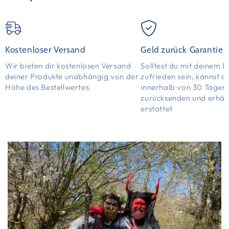
Kostenloser Versand
Geld zurück Garantie
Wir bieten dir kostenlosen Versand
Solltest du mit deinem P
deiner Produkte unabhängig von der
zufrieden sein, kannst d
Höhe des Bestellwertes.
innerhalb von 30 Tagen
zurücksenden und erhält
erstattet