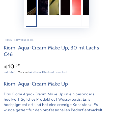
HOUNTEDWORLD.DE
Kiomi Aqua-Cream Make Up, 30 ml Lachs
C46
Regulärer
,50
10
€
Preis
inkl. MwSt.
Versand
wird beim Checkout berechnet
Kiomi Aqua-Cream Make Up
Das Kiomi Aqua-Cream Make Up ist ein besonders
hautverträgliches Produkt auf Wasserbasis. Es ist
hochpigmentiert und hat eine cremige Konsistenz. Es
wurde gezielt für den professionellen Bedarf entwickelt.