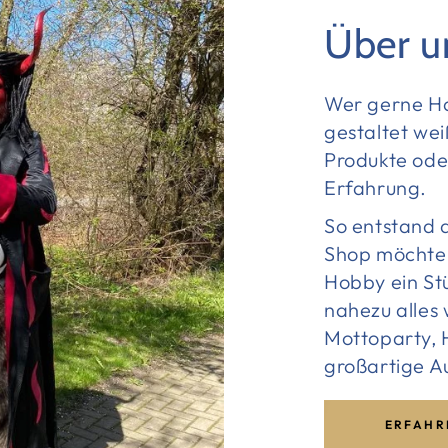
Über u
Wer gerne Ha
gestaltet wei
Produkte oder
Erfahrung.
So entstand 
Shop möchte 
Hobby ein St
nahezu alles
Mottoparty, H
großartige A
ERFAHR