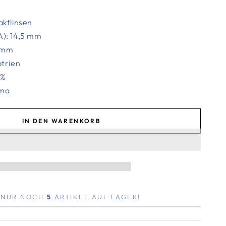
aktlinsen
): 14,5 mm
60mm
ptrien
5%
ema
IN DEN WARENKORB
, NUR NOCH
5
ARTIKEL AUF LAGER!