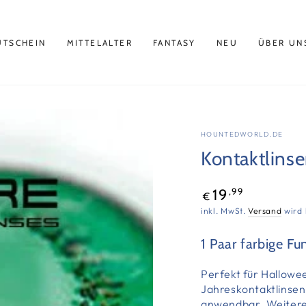
UTSCHEIN
MITTELALTER
FANTASY
NEU
ÜBER UN
HOUNTEDWORLD.DE
Kontaktlinse
Regulärer
,99
19
€
Preis
inkl. MwSt.
Versand
wird 
1 Paar farbige Fu
Perfekt für Hallowe
Jahreskontaktlinsen
anwendbar. Weitere