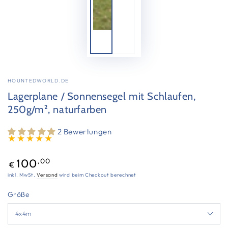
HOUNTEDWORLD.DE
Lagerplane / Sonnensegel mit Schlaufen,
250g/m², naturfarben
2 Bewertungen
Regulärer
,00
100
€
Preis
inkl. MwSt.
Versand
wird beim Checkout berechnet
Größe