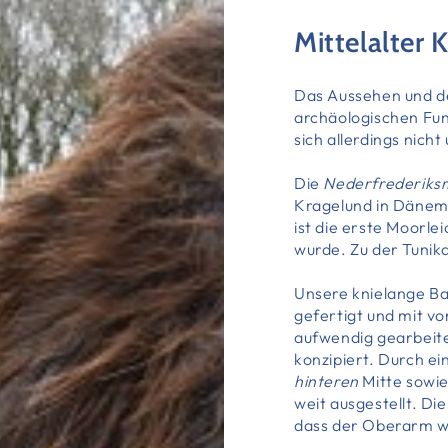
Mittelalter 
Das Aussehen und der
archäologischen Fund
sich allerdings nich
Die
Nederfrederiks
Kragelund in Dänem
ist die erste Moorle
wurde. Zu der Tunika
Unsere knielange Ba
gefertigt und mit vo
aufwendig gearbeite
konzipiert. Durch e
hinteren
Mitte sowie
weit ausgestellt. Di
dass der Oberarm we