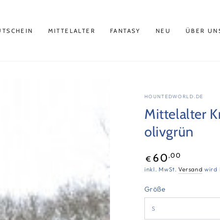
UTSCHEIN
MITTELALTER
FANTASY
NEU
ÜBER UN
HOUNTEDWORLD.DE
Mittelalter 
olivgrün
Regulärer
,00
60
€
Preis
inkl. MwSt.
Versand
wird 
Größe