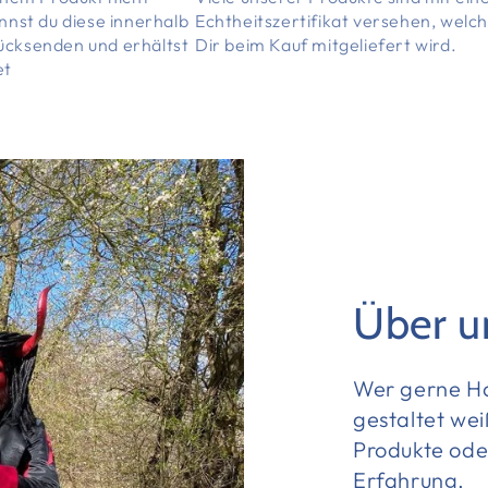
annst du diese innerhalb
Echtheitszertifikat versehen, welc
ücksenden und erhältst
Dir beim Kauf mitgeliefert wird.
et
Über u
Wer gerne Ha
gestaltet wei
Produkte oder
Erfahrung.