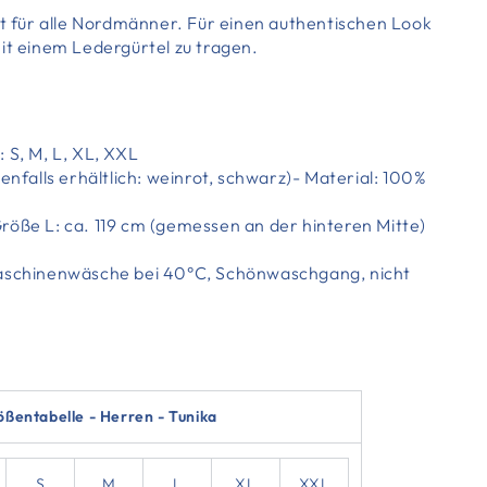
kt für alle Nordmänner. Für einen authentischen Look
it einem Ledergürtel zu tragen.
 S, M, L, XL, XXL
benfalls erhältlich: weinrot, schwarz)- Material: 100%
röße L: ca. 119 cm (gemessen an der hinteren Mitte)
Maschinenwäsche bei 40°C, Schönwaschgang, nicht
ßentabelle - Herren - Tunika
S
M
L
XL
XXL