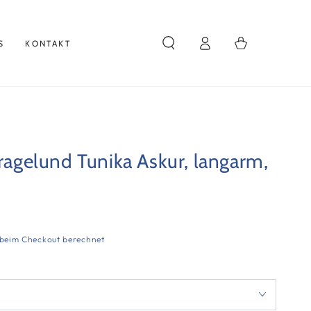
Einloggen
Warenkorb
S
KONTAKT
Kragelund Tunika Askur, langarm,
beim Checkout berechnet