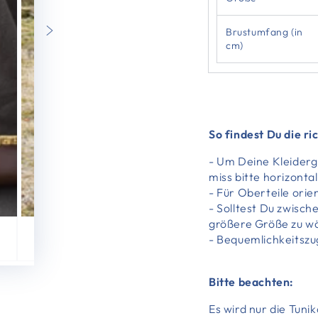
Brustumfang (in
cm)
So findest Du die ri
- Um Deine Kleider
miss bitte horizontal
- Für Oberteile ori
- Solltest Du zwisch
größere Größe zu w
- Bequemlichkeitszu
Video
abspielen
Bitte beachten:
Es wird nur die Tuni