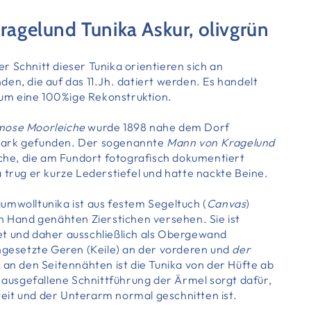
Kragelund
Tunika Askur, olivgrün
 Schnitt dieser Tunika orientieren sich an
en, die auf das 11.Jh. datiert werden. Es handelt
t um eine 100%ige Rekonstruktion.
mose Moorleiche
wurde 1898 nahe dem Dorf
ark gefunden. Der sogenannte
Mann von Kragelund
iche, die am Fundort fotografisch dokumentiert
 trug er kurze Lederstiefel und hatte nackte Beine.
umwolltunika ist aus festem Segeltuch (
Canvas
)
n Hand genähten Zierstichen versehen. Sie ist
t und daher ausschließlich als Obergewand
ingesetzte Geren (Keile) an der vorderen und
der
 an den Seitennähten ist die Tunika von der Hüfte
ab
e ausgefallene Schnittführung der Ärmel sorgt dafür,
it und der Unterarm normal geschnitten ist.