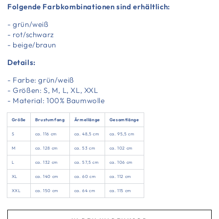
Folgende Farbkombinationen sind erhältlich:
- grün/weiß
- rot/schwarz
- beige/braun
Details:
- Farbe: grün/weiß
- Größen: S, M, L, XL, XXL
- Material: 100% Baumwolle
Größe
Brustumfang
Ärmellänge
Gesamtlänge
S
ca. 116 cm
ca. 48,5 cm
ca. 95,5 cm
M
ca. 128 cm
ca. 53 cm
ca. 102 cm
L
ca. 132 cm
ca. 57,5 cm
ca. 106 cm
XL
ca. 140 cm
ca. 60 cm
ca. 112 cm
XXL
ca. 150 cm
ca. 64 cm
ca. 115 cm