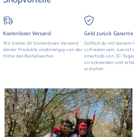
Kostenloser Versand
Geld zurück Garantie
Wir bieten dir kostenlosen Versand
Solltest du mit deinem P
deiner Produkte unabhängig von der
zufrieden sein, kannst d
Höhe des Bestellwertes.
innerhalb von 30 Tagen
zurücksenden und erhält
erstattet