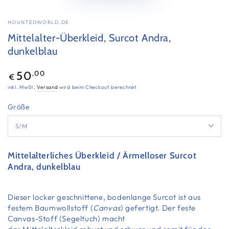
HOUNTEDWORLD.DE
Mittelalter-Überkleid, Surcot Andra,
dunkelblau
Regulärer
,00
50
€
Preis
inkl. MwSt.
Versand
wird beim Checkout berechnet
Größe
Mittelalterliches Überkleid / Ärmelloser Surcot
Andra, dunkelblau
Dieser locker geschnittene, bodenlange Surcot ist aus
festem Baumwollstoff (
Canvas
) gefertigt. Der feste
Canvas-Stoff (Segeltuch) macht