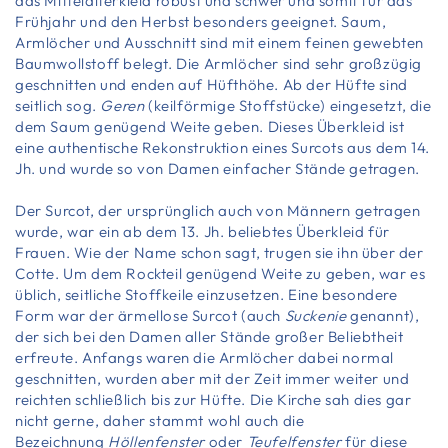
das
Mittelalterkleid
robust und schwer und somit für das
Frühjahr und den Herbst besonders geeignet. Saum,
Armlöcher und Ausschnitt sind mit einem feinen gewebten
Baumwollstoff belegt. Die Armlöcher sind sehr großzügig
geschnitten und enden auf Hüfthöhe. Ab der Hüfte sind
seitlich sog.
Geren
(keilförmige Stoffstücke) eingesetzt, die
dem Saum genügend Weite geben. Dieses Überkleid ist
eine authentische Rekonstruktion eines Surcots aus dem 14.
Jh. und wurde so von Damen einfacher Stände getragen.
Der Surcot, der ursprünglich auch von Männern getragen
wurde, war ein ab dem 13. Jh. beliebtes Überkleid für
Frauen. Wie der Name schon sagt, trugen sie ihn über der
Cotte. Um dem Rockteil genügend Weite zu geben, war es
üblich, seitliche Stoffkeile einzusetzen. Eine besondere
Form war der ärmellose Surcot (auch
Suckenie
genannt),
der sich bei den Damen aller Stände großer Beliebtheit
erfreute. Anfangs waren die Armlöcher dabei normal
geschnitten, wurden aber mit der Zeit immer weiter und
reichten schließlich bis zur Hüfte. Die Kirche sah dies gar
nicht gerne, daher stammt wohl auch die
Bezeichnung
Höllenfenster
oder
Teufelfenster
für diese