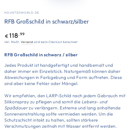
HOUNTEDWORLD.DE
RFB Großschild in schwarz/silber
Regulärer
,99
118
€
Preis
inkl. MwSt.
Versand
wird beim Checkout berechnet
RFB Großschild
in schwarz / silber
Jedes Produkt ist handgefertigt und handbemalt und
daher immer ein Einzelstück. Naturgemäß können daher
Abweichungen in Farbgebung und Form auftreten. Diese
sind aber keine Fehler oder Mängel.
Wir empfehlen, den LARP-Schild nach jedem Gebrauch mit
Silikonspray zu pflegen und somit die
Lebens- und
Spaßdauer
zu verlängern. Extreme und lang anhaltende
Sonneneinstrahlung sollte vermieden werden. Um die
Schutzschicht intakt zu halten, sollten stärkere
Verschmutzungen zeitnah mit Wasser entfernt werden.