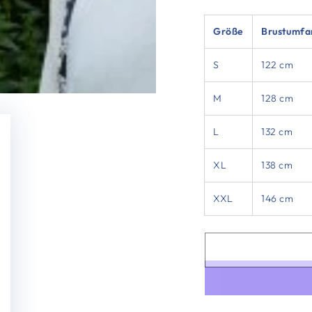
Größe
Brustumfa
S
122 cm
M
128 cm
L
132 cm
XL
138 cm
XXL
146 cm