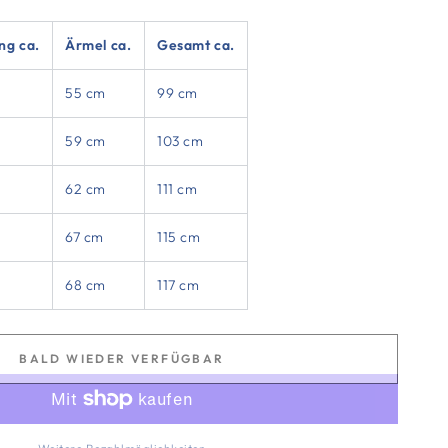
ng ca.
Ärmel ca.
Gesamt ca.
55 cm
99 cm
59 cm
103 cm
62 cm
111 cm
67 cm
115 cm
68 cm
117 cm
BALD WIEDER VERFÜGBAR