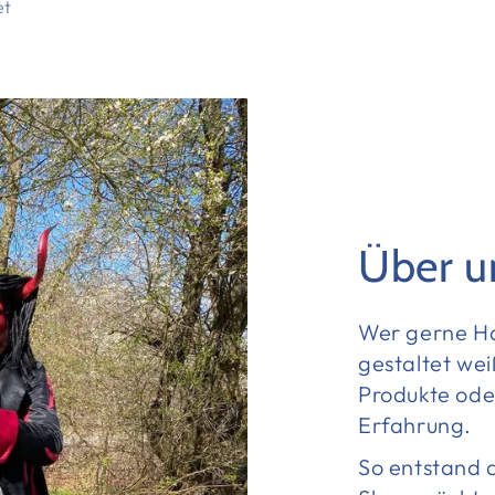
et
Über u
Wer gerne Ha
gestaltet wei
Produkte oder
Erfahrung.
So entstand 