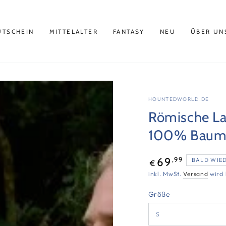
UTSCHEIN
MITTELALTER
FANTASY
NEU
ÜBER UN
HOUNTEDWORLD.DE
Römische La
100% Baum
Regulärer
,99
69
BALD WIE
€
Preis
inkl. MwSt.
Versand
wird 
Größe