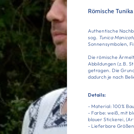
Römische
Tunika
Authentische Nachb
sog.
Tunica Manicat
Sonnensymbolen, Fi
Die römische Ärmelt
Abbildungen (z.B. St
getragen. Die Grund
dadurch je nach Bel
Details:
- Material: 100% Ba
- Farbe: weiß, mit b
blauer Stickerei, (Ar
- Lieferbare Größen: