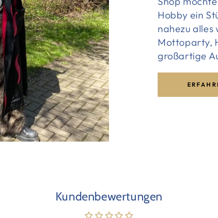
Shop möchte 
Hobby ein St
nahezu alles
Mottoparty, H
großartige A
ERFAHR
Kundenbewertungen