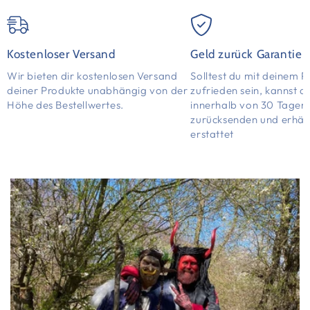
Kostenloser Versand
Geld zurück Garantie
Wir bieten dir kostenlosen Versand
Solltest du mit deinem P
deiner Produkte unabhängig von der
zufrieden sein, kannst d
Höhe des Bestellwertes.
innerhalb von 30 Tagen
zurücksenden und erhält
erstattet