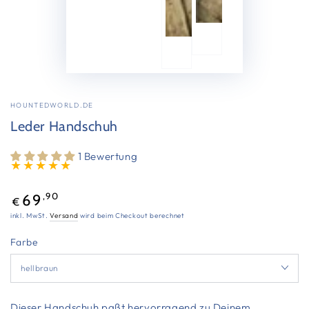
HOUNTEDWORLD.DE
Leder Handschuh
1 Bewertung
Regulärer
,90
69
€
Preis
inkl. MwSt.
Versand
wird beim Checkout berechnet
Farbe
Dieser Handschuh paßt hervorragend zu Deinem