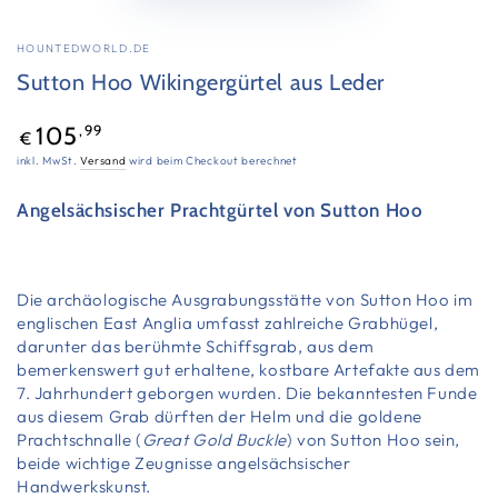
HOUNTEDWORLD.DE
Sutton Hoo Wikingergürtel aus Leder
Regulärer
,99
105
€
Preis
inkl. MwSt.
Versand
wird beim Checkout berechnet
Angelsächsischer Prachtgürtel von Sutton Hoo
Die archäologische Ausgrabungsstätte von Sutton Hoo im
englischen East Anglia umfasst zahlreiche Grabhügel,
darunter das berühmte Schiffsgrab, aus dem
bemerkenswert gut erhaltene, kostbare Artefakte aus dem
7. Jahrhundert geborgen wurden. Die bekanntesten Funde
aus diesem Grab dürften der Helm und die goldene
Prachtschnalle (
Great Gold Buckle
) von Sutton Hoo sein,
beide wichtige Zeugnisse angelsächsischer
Handwerkskunst.