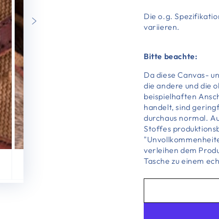
Die o.g. Spezifikat
variieren.
Bitte beachte:
Da diese Canvas- un
die andere und die o
beispielhaften Ansc
handelt, sind gerin
durchaus normal. A
Stoffes produktions
"Unvollkommenheiten
verleihen dem Produ
Tasche zu einem ech