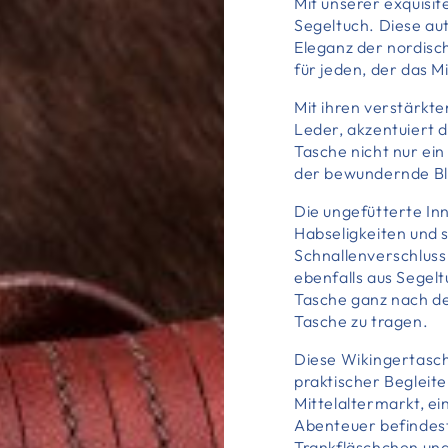
Mit unserer exquisi
Segeltuch. Diese au
Eleganz der nordisc
für jeden, der das Mi
Mit ihren verstärkt
Leder, akzentuiert 
Tasche nicht nur ein
der bewundernde Blic
Die ungefütterte Inn
Habseligkeiten und s
Schnallenverschluss
ebenfalls aus Segelt
Tasche ganz nach d
Tasche zu tragen.
Diese Wikingertasch
praktischer Begleite
Mittelaltermarkt, 
Abenteuer befindest
Trankfläschchen und