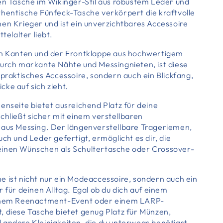
ten Tasche im Wikinger-Stil aus robustem Leder und
thentische Fünfeck-Tasche verkörpert die kraftvolle
hen Krieger und ist ein unverzichtbares Accessoire
ttelalter liebt.
en Kanten und der Frontklappe aus hochwertigem
durch markante Nähte und Messingnieten, ist diese
 praktisches Accessoire, sondern auch ein Blickfang,
ke auf sich zieht.
enseite bietet ausreichend Platz für deine
chließt sicher mit einem verstellbaren
 aus Messing. Der längenverstellbare Trageriemen,
uch und Leder gefertigt, ermöglicht es dir, die
einen Wünschen als Schultertasche oder Crossover-
e ist nicht nur ein Modeaccessoire, sondern auch ein
r für deinen Alltag. Egal ob du dich auf einem
einem Reenactment-Event oder einem LARP-
, diese Tasche bietet genug Platz für Münzen,
 andere Kleinigkeiten, die du unterwegs benötigst.