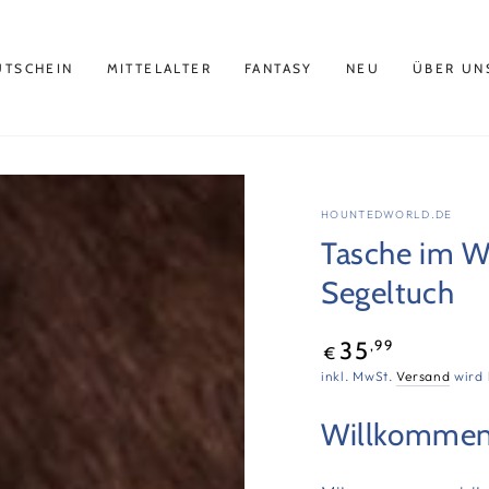
UTSCHEIN
MITTELALTER
FANTASY
NEU
ÜBER UN
HOUNTEDWORLD.DE
Tasche im Wi
Segeltuch
Regulärer
,99
35
€
Preis
inkl. MwSt.
Versand
wird 
Willkommen 